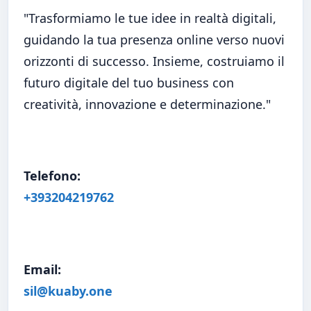
"Trasformiamo le tue idee in realtà digitali,
guidando la tua presenza online verso nuovi
orizzonti di successo. Insieme, costruiamo il
futuro digitale del tuo business con
creatività, innovazione e determinazione."
Telefono:
Turismo, ricettività e ospitalità:
1
esperienza, accoglienza e servizi
+393204219762
collegati
/turismo-ricettivita-e-ospitalita-esperienza-
accoglienza-e-servizi-collegati/
Email:
Officine e manutenzione
2
sil@kuaby.one
programmata: prevenire guasti e
costi