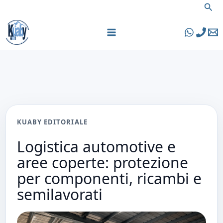
Vai
Cer
al
contenuto
KUABY EDITORIALE
Logistica automotive e
aree coperte: protezione
per componenti, ricambi e
semilavorati