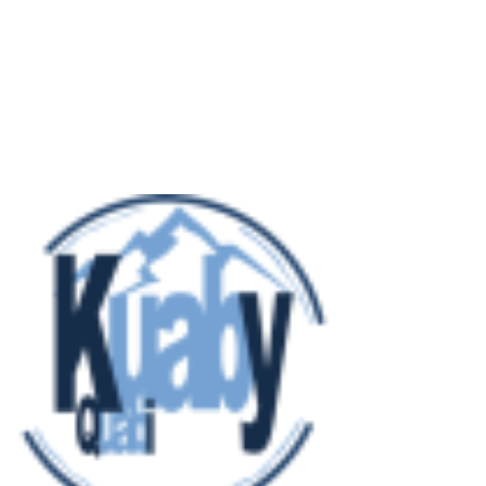
Turismo, ricettività e ospitalità:
1
esperienza, accoglienza e servizi
collegati
/turismo-ricettivita-e-ospitalita-esperienza-
accoglienza-e-servizi-collegati/
Officine e manutenzione
2
programmata: prevenire guasti e
costi
/officine-e-manutenzione-programmata-
prevenire-guasti-e-costi/
Punte SDS Plus e SDS Max:
3
differenze, applicazioni e scelta
corretta