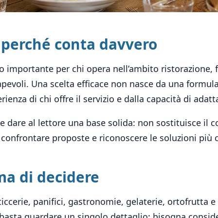
: perché conta davvero
 importante per chi opera nell’ambito ristorazione, fo
pevoli. Una scelta efficace non nasce da una formula
perienza di chi offre il servizio e dalla capacità di adat
are al lettore una base solida: non sostituisce il c
confrontare proposte e riconoscere le soluzioni più c
ma di decidere
iccerie, panifici, gastronomie, gelaterie, ortofrutta e 
 basta guardare un singolo dettaglio: bisogna consider