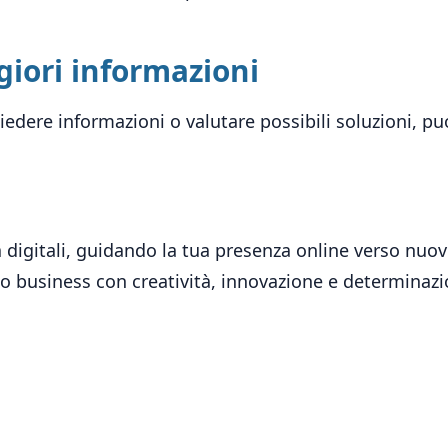
iori informazioni
edere informazioni o valutare possibili soluzioni, puo
1
 digitali, guidando la tua presenza online verso nuov
/
tuo business con creatività, innovazione e determinazi
c
2