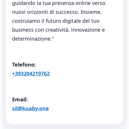
guidando la tua presenza online verso
nuovi orizzonti di successo. Insieme,
costruiamo il futuro digitale del tuo
business con creatività, innovazione e
determinazione."
Turismo, ricettività e ospitalità:
1
esperienza, accoglienza e servizi
collegati
Telefono:
/turismo-ricettivita-e-ospitalita-esperienza-
accoglienza-e-servizi-collegati/
+393204219762
Officine e manutenzione
2
programmata: prevenire guasti e
Email:
costi
sil@kuaby.one
/officine-e-manutenzione-programmata-
prevenire-guasti-e-costi/